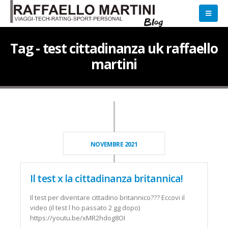
Tag - test cittadinanza uk raffaello
martini
NOVEMBRE 2021
Il test x la cittadinanza britannica!
Il test per diventare cittadino britannico??? Eccovi il
video (il test l ho passato 2 gg dopo)
https://youtu.be/xMR2hdog8OI