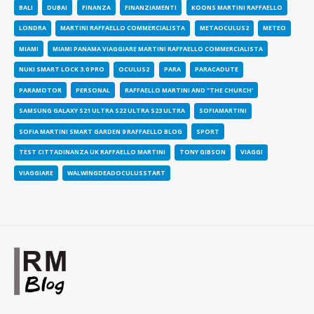
BALI
DUBAI
FINANZA
FINANZIAMENTI
KOONS MARTINI RAFFAELLO
LONDRA
MARTINI RAFFAELLO COMMERCIALISTA
METAOCULUS2
METEO
MIAMI
MIAMI PANAMA VIAGGIARE MARTINI RAFFAELLO COMMERCIALISTA
NUKI SMART LOCK 3.0 PRO
OCULUS2
PARA
PARACADUTE
PARAMOTOR
PERSONAL
RAFFAELLO MARTINI AND "THE CHURCH'
SAMSUNG GALAXY S21 ULTRA S22 ULTRA S23 ULTRA
SOFIAMARTINI
SOFIA MARTINI SMART GARDEN 9 RAFFAELLO BLOG
SPORT
TEST CITTADINANZA UK RAFFAELLO MARTINI
TONY GIBSON
VIAGGI
VIAGGIARE
WALWINGDEADOCULUSSTART