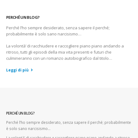
PERCHÉ UN BLOG?
Perché l’ho sempre desiderato, senza sapere il perché;
probabilmente è solo sano narcisismo…
La volontà’ di racchiudere e raccogliere piano piano andando a
ritroso, tutti gli episodi della mia vita presenti e futuri che
culmineranno con un romanzo autobiografico dal titolo…
Leggi di più
PERCHÉ UN BLOG?
Perché l’ho sempre desiderato, senza sapere il perché; probabilmente
è solo sano narcisismo…
La volontà’ di racchiudere e raccogliere piano piano andando a ritroso,