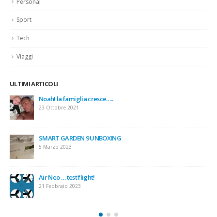
Personal
Sport
Tech
Viaggi
ULTIMI ARTICOLI
Samsung GALAXY S23 ULTRA vs S22 ULTR
21 Febbraio 2023
Nuki Smart Lock 3.0 pro
21 Febbraio 2023
Walking Dead su Oculus 2 .. x me impossibile andare 
secondi.
28 Gennaio 2023