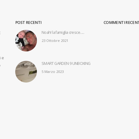
POST RECENTI
COMMENTI RECENT
;
Noah! la famiglia cresce…..
Air Neo … te
23 Ottobre 2021
21 Febbrai
i e
SMART GARDEN 9 UNBOXING
o
5 Marzo 2023