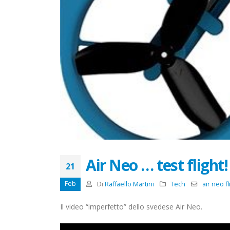
Air Neo … test flight!
21
Feb
Di
Raffaello Martini
Tech
air neo fl
Il video “imperfetto” dello svedese Air Neo.