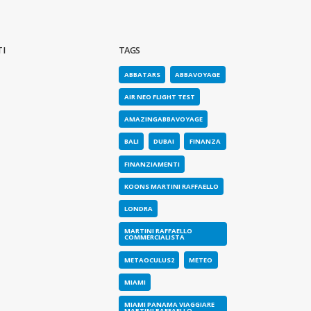
I
TAGS
st flight!
ABBATARS
ABBAVOYAGE
o 2023
AIR NEO FLIGHT TEST
AMAZINGABBAVOYAGE
BALI
DUBAI
FINANZA
FINANZIAMENTI
KOONS MARTINI RAFFAELLO
LONDRA
MARTINI RAFFAELLO
COMMERCIALISTA
METAOCULUS2
METEO
MIAMI
MIAMI PANAMA VIAGGIARE
MARTINI RAFFAELLO