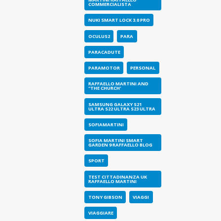
COMMERCIALISTA
NUKI SMART LOCK 3.0 PRO
OCULUS2
PARA
PARACADUTE
PARAMOTOR
PERSONAL
RAFFAELLO MARTINI AND
"THE CHURCH'
SAMSUNG GALAXY S21
ULTRA S22 ULTRA S23 ULTRA
SOFIAMARTINI
SOFIA MARTINI SMART
GARDEN 9 RAFFAELLO BLOG
SPORT
TEST CITTADINANZA UK
RAFFAELLO MARTINI
TONY GIBSON
VIAGGI
VIAGGIARE