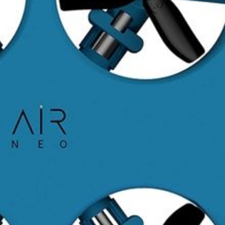
A
Sofia Martini is back in
Noah! la famiglia 
London!
23 Ottobre 2021
28 Gennaio 2023
SMART GARDEN 9
5 Marzo 2023
Air Neo … test flig
21 Febbraio 2023