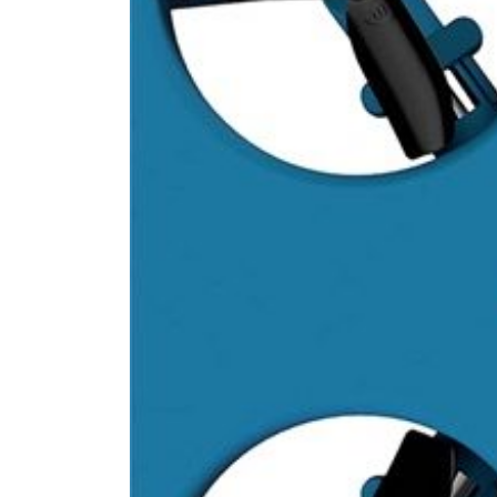
Samsung GALAXY S23 ULTR
vs S22 ULTRA VS S21 ULTRA
21 Febbraio 2023
Nuki Smart Lock 3.0 pro
21 Febbraio 2023
Walking Dead su Oculus 2 .. x me
impossibile andare avanti… piu’ di 30
secondi.
28 Gennaio 2023