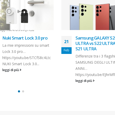
Samsung GALAXY S23
SMART GARDEN 9
05
ULTRA vs S22 ULTRA VS
UNBOXING
S21 ULTRA
Mar
Smart garden 9 con Sof
Differenze tra i 3 flagship
Martini
SAMSUNG DEGLI ULTIMI 2
https://youtu.be/RDU
ANNI…
leggi di più
https://youtu.be/EJhrMfMmlTI
leggi di più