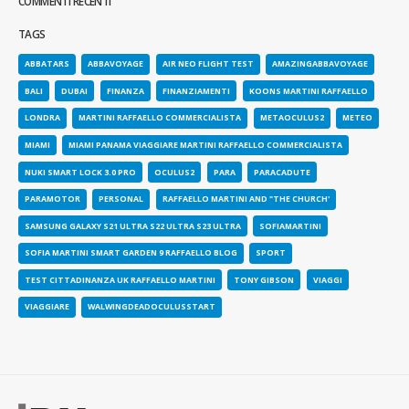
COMMENTI RECENTI
TAGS
ABBATARS
ABBAVOYAGE
AIR NEO FLIGHT TEST
AMAZINGABBAVOYAGE
BALI
DUBAI
FINANZA
FINANZIAMENTI
KOONS MARTINI RAFFAELLO
LONDRA
MARTINI RAFFAELLO COMMERCIALISTA
METAOCULUS2
METEO
MIAMI
MIAMI PANAMA VIAGGIARE MARTINI RAFFAELLO COMMERCIALISTA
NUKI SMART LOCK 3.0 PRO
OCULUS2
PARA
PARACADUTE
PARAMOTOR
PERSONAL
RAFFAELLO MARTINI AND "THE CHURCH'
SAMSUNG GALAXY S21 ULTRA S22 ULTRA S23 ULTRA
SOFIAMARTINI
SOFIA MARTINI SMART GARDEN 9 RAFFAELLO BLOG
SPORT
TEST CITTADINANZA UK RAFFAELLO MARTINI
TONY GIBSON
VIAGGI
VIAGGIARE
WALWINGDEADOCULUSSTART