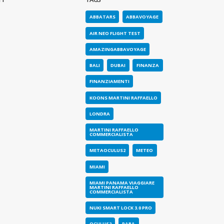
st flight!
ABBATARS
ABBAVOYAGE
o 2023
AIR NEO FLIGHT TEST
AMAZINGABBAVOYAGE
BALI
DUBAI
FINANZA
FINANZIAMENTI
KOONS MARTINI RAFFAELLO
LONDRA
MARTINI RAFFAELLO
COMMERCIALISTA
METAOCULUS2
METEO
MIAMI
MIAMI PANAMA VIAGGIARE
MARTINI RAFFAELLO
COMMERCIALISTA
NUKI SMART LOCK 3.0 PRO
OCULUS2
PARA