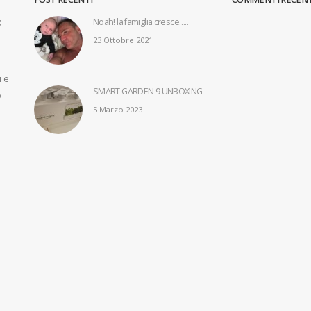
;
Noah! la famiglia cresce…..
Air Neo … te
23 Ottobre 2021
21 Febbrai
i e
SMART GARDEN 9 UNBOXING
o
5 Marzo 2023