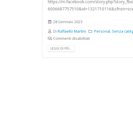
https://m.facebook.com/story.php?story_fbi
6006687757510&id=1321710116&sfnsn=s
28 Gennaio 2023
Di
Raffaello Martini
Personal
,
Senza categ
Commenti disabilitati
LEGGI DI PIÙ...
Samsung GALAXY S23 ULT
vs S22 ULTRA VS S21 ULTR
21 Febbraio 2023
Nuki Smart Lock 3.0 pro
21 Febbraio 2023
Walking Dead su Oculus 2 .. x me
impossibile andare avanti… piu’ di 3
secondi.
28 Gennaio 2023