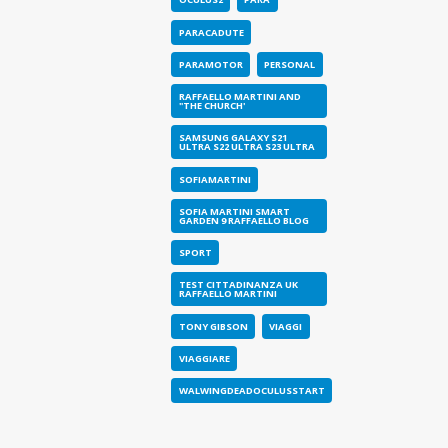
PARACADUTE
PARAMOTOR
PERSONAL
RAFFAELLO MARTINI AND
"THE CHURCH'
SAMSUNG GALAXY S21
ULTRA S22 ULTRA S23 ULTRA
SOFIAMARTINI
SOFIA MARTINI SMART
GARDEN 9 RAFFAELLO BLOG
SPORT
TEST CITTADINANZA UK
RAFFAELLO MARTINI
TONY GIBSON
VIAGGI
VIAGGIARE
WALWINGDEADOCULUSSTART