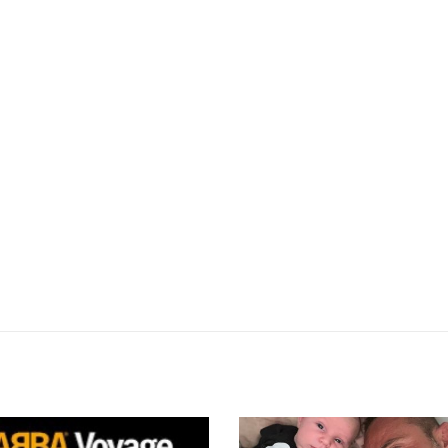
Pre Abba Voyage…
28