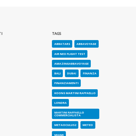
I
TAGS
st flight!
ABBATARS
ABBAVOYAGE
o 2023
AIR NEO FLIGHT TEST
AMAZINGABBAVOYAGE
BALI
DUBAI
FINANZA
FINANZIAMENTI
KOONS MARTINI RAFFAELLO
LONDRA
MARTINI RAFFAELLO
COMMERCIALISTA
METAOCULUS2
METEO
MIAMI