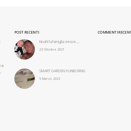
POST RECENTI
COMMENTI RECENT
;
Noah! la famiglia cresce…..
Air Neo … te
23 Ottobre 2021
21 Febbrai
i e
SMART GARDEN 9 UNBOXING
o
5 Marzo 2023