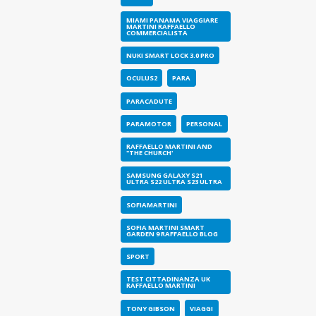
MIAMI PANAMA VIAGGIARE
MARTINI RAFFAELLO
COMMERCIALISTA
NUKI SMART LOCK 3.0 PRO
OCULUS2
PARA
PARACADUTE
PARAMOTOR
PERSONAL
RAFFAELLO MARTINI AND
"THE CHURCH'
SAMSUNG GALAXY S21
ULTRA S22 ULTRA S23 ULTRA
SOFIAMARTINI
SOFIA MARTINI SMART
GARDEN 9 RAFFAELLO BLOG
SPORT
TEST CITTADINANZA UK
RAFFAELLO MARTINI
TONY GIBSON
VIAGGI