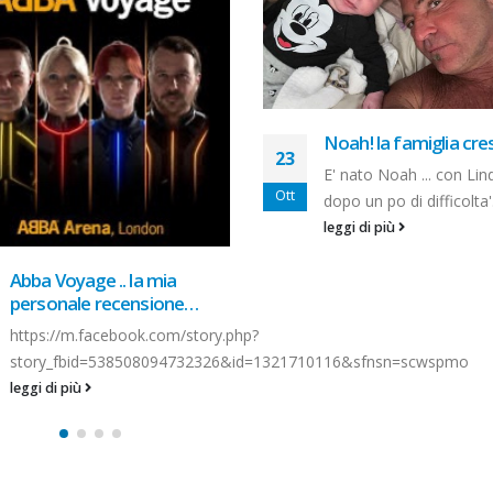
prologo…
Gen
https://m.facebook.com
story_fbid=57
6006687757510&id=13
leggi di più
Noah! la famiglia cresce…..
E' nato Noah ... con Linda
dopo un po di difficolta'...
leggi di più
10116&sfnsn=scwspmo